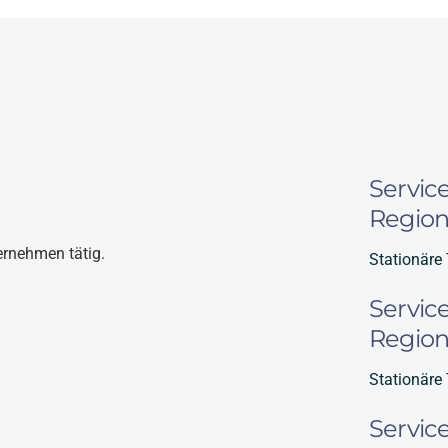
Servic
Region
ernehmen tätig.
Stationäre 
Servic
Regio
Stationäre
Servic